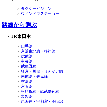
タクシービジョン
ウィンドウステッカー
路線から選ぶ
JR東日本
山手線
京浜東北線・根岸線
総武線
中央線
武蔵野線
埼京・川越・りんかい線
南武線・鶴見線
横浜線
京葉線
横須賀線・総武快速線
常磐線
東海道・宇都宮・高崎線