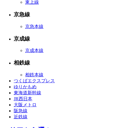
東上線
京急線
京急本線
京成線
京成本線
相鉄線
相鉄本線
つくばエクスプレス
ゆりかもめ
東海道新幹線
JR西日本
大阪メトロ
阪急線
近鉄線