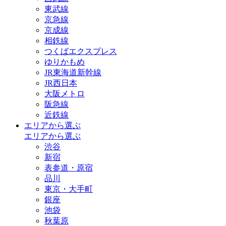
東武線
京急線
京成線
相鉄線
つくばエクスプレス
ゆりかもめ
JR東海道新幹線
JR西日本
大阪メトロ
阪急線
近鉄線
エリアから選ぶ
エリアから選ぶ
渋谷
新宿
表参道・原宿
品川
東京・大手町
銀座
池袋
秋葉原