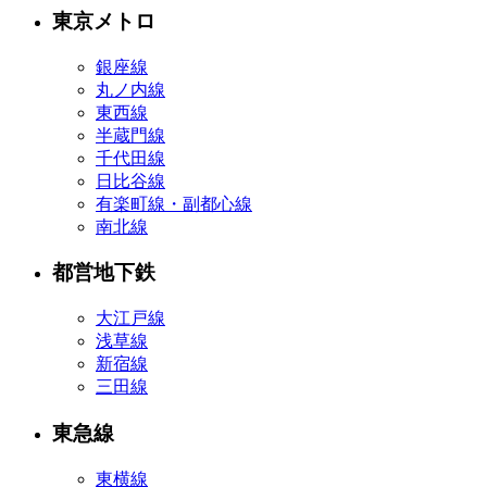
東京メトロ
銀座線
丸ノ内線
東西線
半蔵門線
千代田線
日比谷線
有楽町線・副都心線
南北線
都営地下鉄
大江戸線
浅草線
新宿線
三田線
東急線
東横線