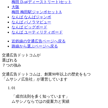
梅田
D-st(ディーストリート)セット
大阪
梅田
梅田駅ジャンボセットA
なんば
なんばジャンボ
なんば
パノラマビュー
なんば
ビッグボード
なんば
ユーティリティボード
近鉄線の交通広告
ページへ戻る
路線から選ぶ
ページへ戻る
交通広告ドットコムが
選ばれる
７つの強み
交通広告ドットコムは、創業90年以上の歴史をもつ
「ムサシノ広告社」が運営しています
01
「成功法則を多く知っています」
ムサシノならではの提案力と実績