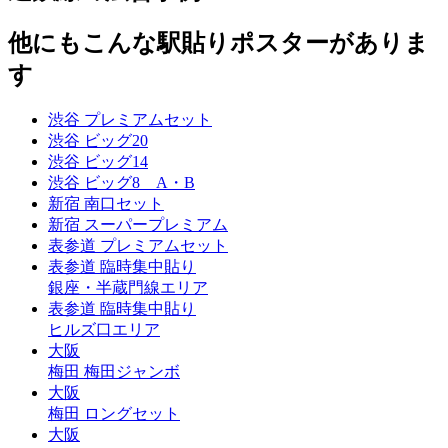
他にもこんな駅貼りポスターがありま
す
渋谷
プレミアムセット
渋谷
ビッグ20
渋谷
ビッグ14
渋谷
ビッグ8 A・B
新宿
南口セット
新宿
スーパープレミアム
表参道
プレミアムセット
表参道
臨時集中貼り
銀座・半蔵門線エリア
表参道
臨時集中貼り
ヒルズ口エリア
大阪
梅田
梅田ジャンボ
大阪
梅田
ロングセット
大阪