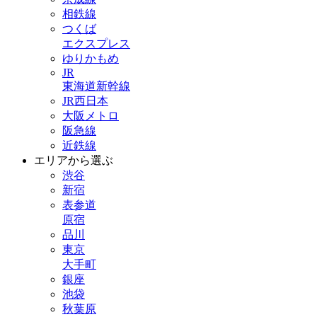
相鉄線
つくば
エクスプレス
ゆりかもめ
JR
東海道新幹線
JR西日本
大阪メトロ
阪急線
近鉄線
エリアから選ぶ
渋谷
新宿
表参道
原宿
品川
東京
大手町
銀座
池袋
秋葉原