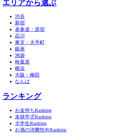
エリアから選ぶ
渋谷
新宿
表参道・原宿
品川
東京・大手町
銀座
池袋
秋葉原
横浜
大阪・梅田
なんば
ランキング
お金持ちRanking
未就学児Ranking
大学生Ranking
お酒の消費性向Ranking