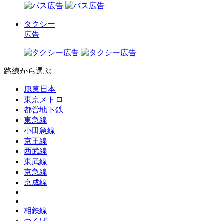
タクシー
広告
路線から選ぶ
JR東日本
東京メトロ
都営地下鉄
東急線
小田急線
京王線
西武線
東武線
京急線
京成線
相鉄線
つくば