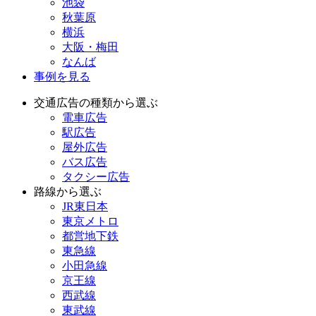
池袋
秋葉原
横浜
大阪・梅田
なんば
事例を見る
交通広告の種類から選ぶ
電車広告
駅広告
屋外広告
バス広告
タクシー広告
路線から選ぶ
JR東日本
東京メトロ
都営地下鉄
東急線
小田急線
京王線
西武線
東武線