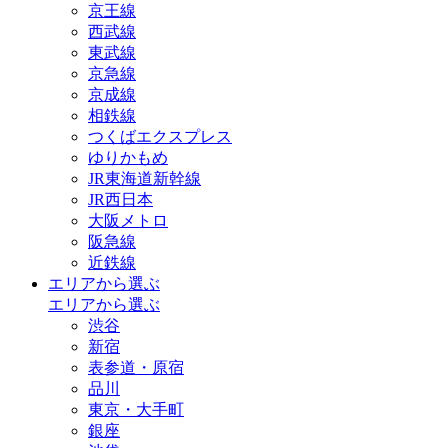
京王線
西武線
東武線
京急線
京成線
相鉄線
つくばエクスプレス
ゆりかもめ
JR東海道新幹線
JR西日本
大阪メトロ
阪急線
近鉄線
エリアから選ぶ
エリアから選ぶ
渋谷
新宿
表参道・原宿
品川
東京・大手町
銀座