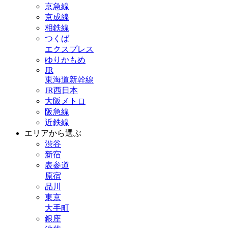
京急線
京成線
相鉄線
つくば
エクスプレス
ゆりかもめ
JR
東海道新幹線
JR西日本
大阪メトロ
阪急線
近鉄線
エリアから選ぶ
渋谷
新宿
表参道
原宿
品川
東京
大手町
銀座