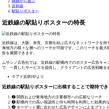
路線から選ぶ
近鉄線
駅貼りポスター
近鉄線の駅貼りポスターの特長
近鉄線は、大阪、奈良、京都を結ぶ広大なネットワークを持ち
海地方の様々な層へのリーチが可能です。このリーチを最大
告を展開できます。
ムサシノ広告社では、近鉄線の駅構内でのポスター広告キャ
で、一貫したサービスを提供し、クライアントの広告戦略を
※アド近鉄HPより
近鉄線の駅貼りポスターに出稿することで期待でき
❶
関西および東海地方の主要都市への広範なリーチ
❷
駅構内での高い視認性と待ち時間を利用した効果的
❸
ターゲット層に合わせた広告デザインによるブラン