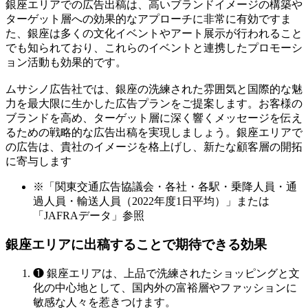
銀座エリアでの広告出稿は、高いブランドイメージの構築や
ターゲット層への効果的なアプローチに非常に有効ですま
た、銀座は多くの文化イベントやアート展示が行われること
でも知られており、これらのイベントと連携したプロモーシ
ョン活動も効果的です。
ムサシノ広告社では、銀座の洗練された雰囲気と国際的な魅
力を最大限に生かした広告プランをご提案します。お客様の
ブランドを高め、ターゲット層に深く響くメッセージを伝え
るための戦略的な広告出稿を実現しましょう。銀座エリアで
の広告は、貴社のイメージを格上げし、新たな顧客層の開拓
に寄与します
※「関東交通広告協議会・各社・各駅・乗降人員・通
過人員・輸送人員（2022年度1日平均）」または
「JAFRAデータ」参照
銀座エリアに出稿することで期待できる効果
❶
銀座エリアは、上品で洗練されたショッピングと文
化の中心地として、国内外の富裕層やファッションに
敏感な人々を惹きつけます。