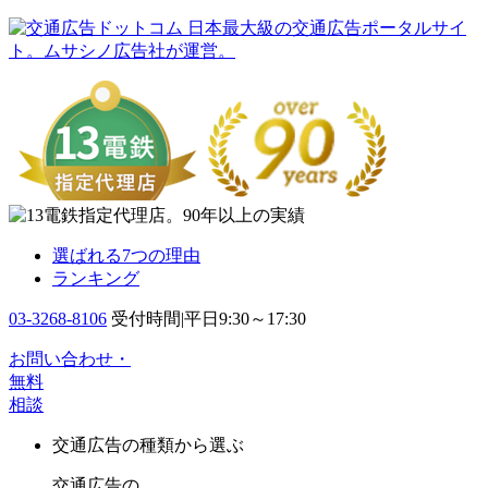
日本最大級の交通広告ポータルサイ
ト。ムサシノ広告社が運営。
選ばれる7つの理由
ランキング
03-3268-8106
受付時間|平日9:30～17:30
お問い合わせ・
無料
相談
交通広告の種類から選ぶ
交通広告の