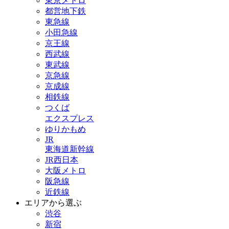
東京メトロ
都営地下鉄
東急線
小田急線
京王線
西武線
東武線
京急線
京成線
相鉄線
つくば
エクスプレス
ゆりかもめ
JR
東海道新幹線
JR西日本
大阪メトロ
阪急線
近鉄線
エリアから選ぶ
渋谷
新宿