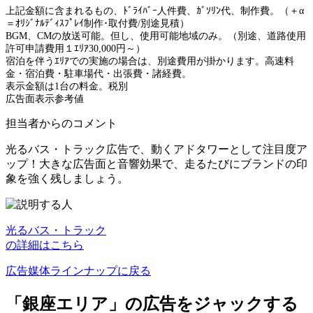
上記金額に含まれるもの、ﾄﾞﾗｲﾊﾞｰ人件費、ｶﾞｿﾘﾝ代、制作費。（＋α
＝ｵﾘｼﾞﾅﾙﾃﾞｨｽﾌﾟﾚｲ制作･取付費/別途見積）
BGM、CMの放送可能。但し、使用可能地域のみ。（別途、道路使用
許可申請費用１ｴﾘｱ30,000円～）
宿泊を伴うｴﾘｱでの実施の場合は、別途費用が掛かります。高速料
金・宿泊費・駐車場代・出張費・諸経費。
表示金額は1台の料金。税別
広告面表示参考値
担当者からのコメント
光るバス・トラック広告で、動くアドタワーとして注目度ア
ップ！大きな広告面と音響効果で、走るたびにブランドの印
象を強く残しましょう。
光るバス・トラック
の詳細はこちら
広告媒体ラインナップに戻る
「銀座エリア」の広告をジャックする