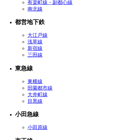
有楽町線・副都心線
南北線
都営地下鉄
大江戸線
浅草線
新宿線
三田線
東急線
東横線
田園都市線
大井町線
目黒線
小田急線
小田原線