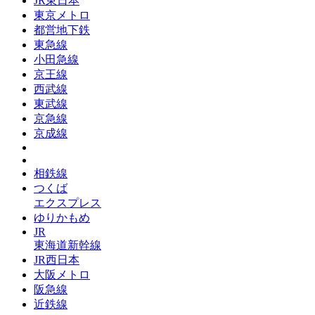
JR東日本
東京メトロ
都営地下鉄
東急線
小田急線
京王線
西武線
東武線
京急線
京成線
相鉄線
つくば
エクスプレス
ゆりかもめ
JR
東海道新幹線
JR西日本
大阪メトロ
阪急線
近鉄線