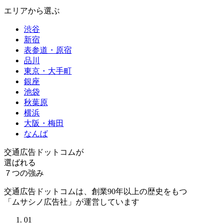
エリアから選ぶ
渋谷
新宿
表参道・原宿
品川
東京・大手町
銀座
池袋
秋葉原
横浜
大阪・梅田
なんば
交通広告ドットコムが
選ばれる
７つの強み
交通広告ドットコムは、創業90年以上の歴史をもつ
「ムサシノ広告社」が運営しています
01