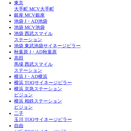
東京
大手町
MCV大手町
銀座
MCV銀座
池袋
J・AD池袋
池袋
MCV池袋
池袋
西武スマイル
ステーション
池袋
東武池袋サイネージピラー
秋葉原
J・AD秋葉原
高田
馬場
西武スマイル
ステーション
横浜
J・AD横浜
横浜
TOQサイネージピラー
横浜
京急ステーション
ビジョン
横浜
相鉄ステーション
ビジョン
二子
玉川
TOQサイネージピラー
自由