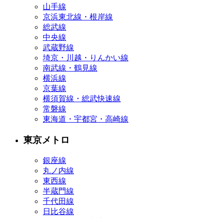
山手線
京浜東北線・根岸線
総武線
中央線
武蔵野線
埼京・川越・りんかい線
南武線・鶴見線
横浜線
京葉線
横須賀線・総武快速線
常磐線
東海道・宇都宮・高崎線
東京メトロ
銀座線
丸ノ内線
東西線
半蔵門線
千代田線
日比谷線