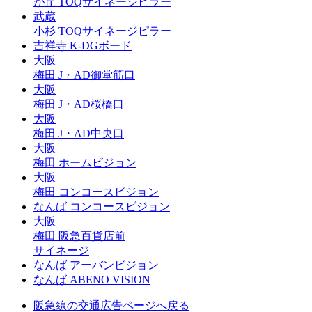
が丘
TOQサイネージピラー
武蔵
小杉
TOQサイネージピラー
吉祥寺
K-DGボード
大阪
梅田
J・AD御堂筋口
大阪
梅田
J・AD桜橋口
大阪
梅田
J・AD中央口
大阪
梅田
ホームビジョン
大阪
梅田
コンコースビジョン
なんば
コンコースビジョン
大阪
梅田
阪急百貨店前
サイネージ
なんば
アーバンビジョン
なんば
ABENO VISION
阪急線の交通広告
ページへ戻る