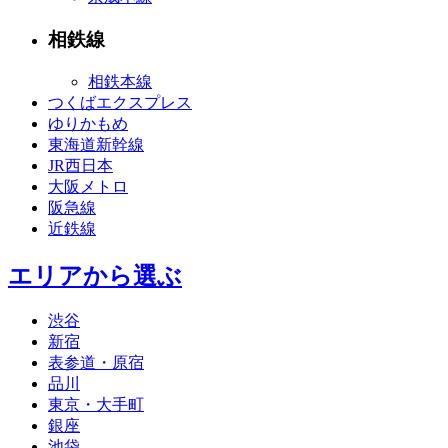
相鉄線
相鉄本線
つくばエクスプレス
ゆりかもめ
東海道新幹線
JR西日本
大阪メトロ
阪急線
近鉄線
エリアから選ぶ
渋谷
新宿
表参道・原宿
品川
東京・大手町
銀座
池袋