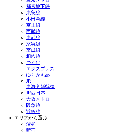
東京メトロ
都営地下鉄
東急線
小田急線
京王線
西武線
東武線
京急線
京成線
相鉄線
つくば
エクスプレス
ゆりかもめ
JR
東海道新幹線
JR西日本
大阪メトロ
阪急線
近鉄線
エリアから選ぶ
渋谷
新宿