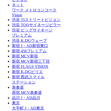
ネット
ワーク
メトロコンコース
Vision
渋谷
55ストリートビジョン
渋谷
TOQサイネージピラー
渋谷
ビッグサイネージ
プレミアム
渋谷
K-DGウェーブ
新宿
J・AD新宿東口
新宿
456プレミアム
新宿
MCV新宿
新宿
MCV新宿三丁目
新宿
FLAGS VISION
新宿
K-DGピリエ
新宿
西武スマイル
ステーション
表参道
原宿
MCV表参道
品川
J・AD品川
東京
大手町
J・AD東京