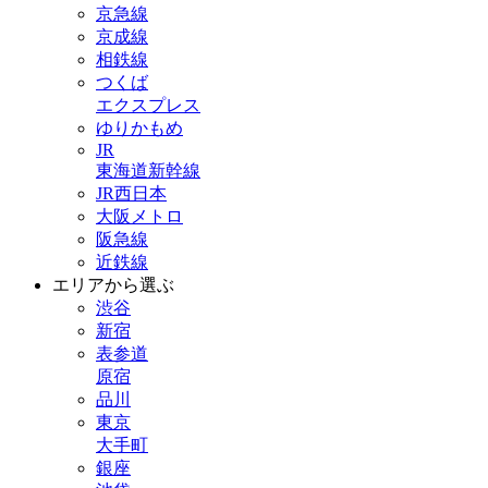
京急線
京成線
相鉄線
つくば
エクスプレス
ゆりかもめ
JR
東海道新幹線
JR西日本
大阪メトロ
阪急線
近鉄線
エリアから選ぶ
渋谷
新宿
表参道
原宿
品川
東京
大手町
銀座