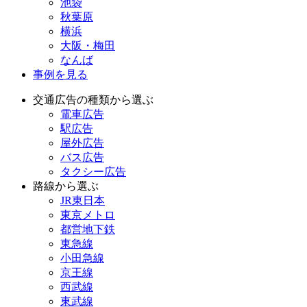
池袋
秋葉原
横浜
大阪・梅田
なんば
事例を見る
交通広告の種類から選ぶ
電車広告
駅広告
屋外広告
バス広告
タクシー広告
路線から選ぶ
JR東日本
東京メトロ
都営地下鉄
東急線
小田急線
京王線
西武線
東武線