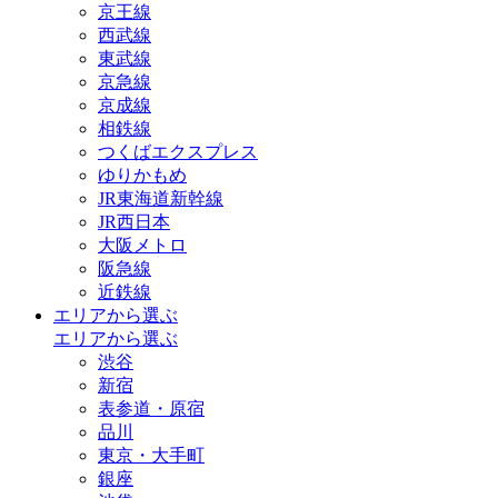
京王線
西武線
東武線
京急線
京成線
相鉄線
つくばエクスプレス
ゆりかもめ
JR東海道新幹線
JR西日本
大阪メトロ
阪急線
近鉄線
エリアから選ぶ
エリアから選ぶ
渋谷
新宿
表参道・原宿
品川
東京・大手町
銀座