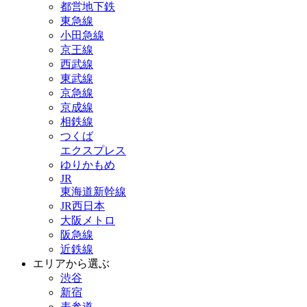
都営地下鉄
東急線
小田急線
京王線
西武線
東武線
京急線
京成線
相鉄線
つくば
エクスプレス
ゆりかもめ
JR
東海道新幹線
JR西日本
大阪メトロ
阪急線
近鉄線
エリアから選ぶ
渋谷
新宿
表参道