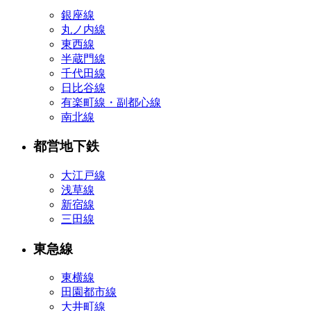
銀座線
丸ノ内線
東西線
半蔵門線
千代田線
日比谷線
有楽町線・副都心線
南北線
都営地下鉄
大江戸線
浅草線
新宿線
三田線
東急線
東横線
田園都市線
大井町線