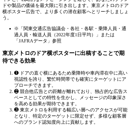
ドや製品の価値を最大限に引き出します。東京メトロのドア
横ポスター広告で、より多くの潜在顧客へとリーチしましょ
う。
※「関東交通広告協議会・各社・各駅・乗降人員・通
過人員・輸送人員（2022年度1日平均）」または
「JAFRAデータ」参照
東京メトロのドア横ポスターに出稿することで期
待できる効果
❶
ドアの直ぐ横にあるため乗降時や車内滞在中に高い
視認性を誇り、繁忙時間帯でも確実にターゲットにア
プローチできます。
❷
競合他広告との距離が離れており、独占的な広告ス
ペースとしての特性を生かし、メッセージの印象深さ
を高める効果が期待できます。
❸
東京メトロを利用する幅広い層へのアクセスが可能
となり、特定のターゲットに限定せず、多様な顧客層
へのブランド認知度向上に貢献します。