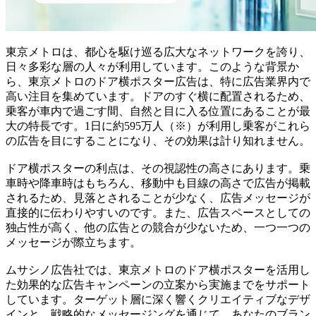
東京メトロは、都心を駆け巡る広大なネットワークを誇り、
日々多彩な層の人々が利用しています。このような背景か
ら、東京メトロのドア横ポスター広告は、特に広告業界内で
高い注目を集めています。ドアのすぐ横に配置されるため、
乗客が車内で過ごす間、自然と目に入る位置にあることが最
大の特長です。1日に約595万人（※）が利用し乗客がこれら
の広告を目にすることになり、その効果は計り知れません。
ドア横ポスターの利点は、その視認性の高さにあります。乗
車時や降車時はもちろん、移動中も目線の高さで広告が掲載
されるため、見落とされることが少なく、広告メッセージが
直接的に伝わりやすいのです。また、広告スペースとしての
独占性が高く、他の広告との競合が少ないため、一つ一つの
メッセージが際立ちます。
ムサシノ広告社では、東京メトロのドア横ポスターを活用し
た効果的な広告キャンペーンの立案から実施までをサポート
しています。ターゲット層に深く響くクリエイティブなデザ
インと、戦略的なメッセージングを通じて、あなたのブラン