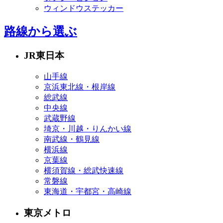
ウィンドウステッカー
路線から選ぶ
JR東日本
山手線
京浜東北線・根岸線
総武線
中央線
武蔵野線
埼京・川越・りんかい線
南武線・鶴見線
横浜線
京葉線
横須賀線・総武快速線
常磐線
東海道・宇都宮・高崎線
東京メトロ