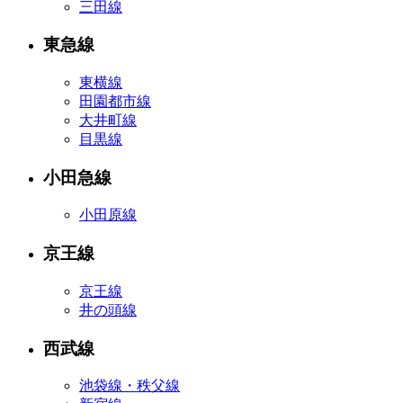
三田線
東急線
東横線
田園都市線
大井町線
目黒線
小田急線
小田原線
京王線
京王線
井の頭線
西武線
池袋線・秩父線