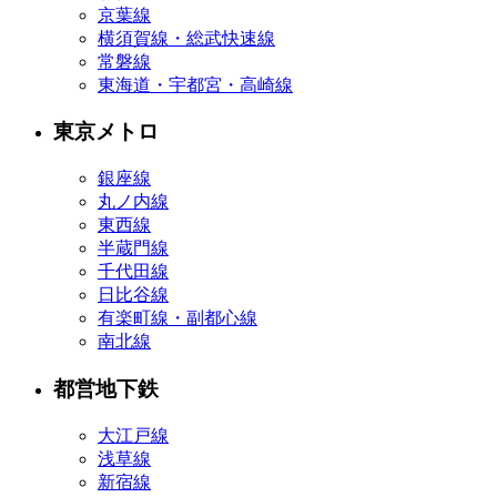
京葉線
横須賀線・総武快速線
常磐線
東海道・宇都宮・高崎線
東京メトロ
銀座線
丸ノ内線
東西線
半蔵門線
千代田線
日比谷線
有楽町線・副都心線
南北線
都営地下鉄
大江戸線
浅草線
新宿線