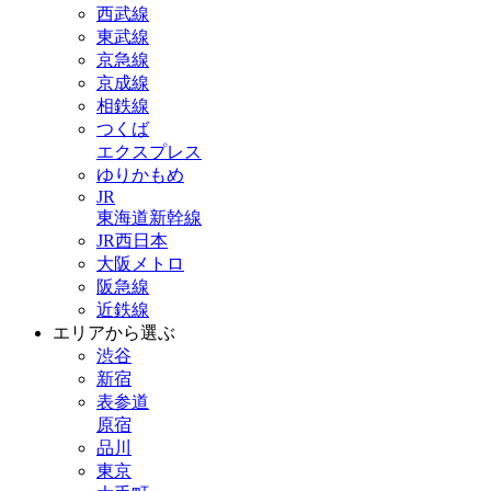
西武線
東武線
京急線
京成線
相鉄線
つくば
エクスプレス
ゆりかもめ
JR
東海道新幹線
JR西日本
大阪メトロ
阪急線
近鉄線
エリアから選ぶ
渋谷
新宿
表参道
原宿
品川
東京