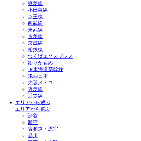
東急線
小田急線
京王線
西武線
東武線
京急線
京成線
相鉄線
つくばエクスプレス
ゆりかもめ
JR東海道新幹線
JR西日本
大阪メトロ
阪急線
近鉄線
エリアから選ぶ
エリアから選ぶ
渋谷
新宿
表参道・原宿
品川