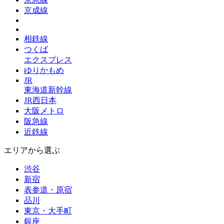
京成線
相鉄線
つくば
エクスプレス
ゆりかもめ
JR
東海道新幹線
JR西日本
大阪メトロ
阪急線
近鉄線
エリアから選ぶ
渋谷
新宿
表参道・原宿
品川
東京・大手町
銀座