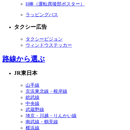
H棒
（運転席後部ポスター）
ラッピングバス
タクシー広告
タクシービジョン
ウィンドウステッカー
路線から選ぶ
JR東日本
山手線
京浜東北線・根岸線
総武線
中央線
武蔵野線
埼京・川越・りんかい線
南武線・鶴見線
横浜線