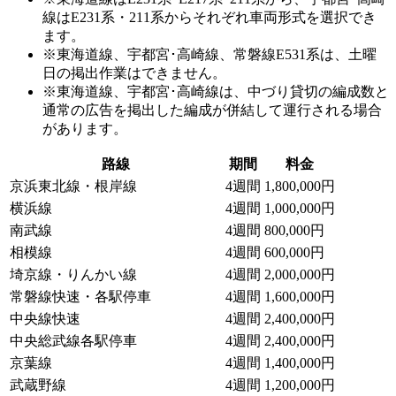
線はE231系・211系からそれぞれ車両形式を選択でき
ます。
※東海道線、宇都宮･高崎線、常磐線E531系は、土曜
日の掲出作業はできません。
※東海道線、宇都宮･高崎線は、中づり貸切の編成数と
通常の広告を掲出した編成が併結して運行される場合
があります。
路線
期間
料金
京浜東北線・根岸線
4週間
1,800,000円
横浜線
4週間
1,000,000円
南武線
4週間
800,000円
相模線
4週間
600,000円
埼京線・りんかい線
4週間
2,000,000円
常磐線快速・各駅停車
4週間
1,600,000円
中央線快速
4週間
2,400,000円
中央総武線各駅停車
4週間
2,400,000円
京葉線
4週間
1,400,000円
武蔵野線
4週間
1,200,000円