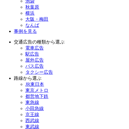
池袋
秋葉原
横浜
大阪・梅田
なんば
事例を見る
交通広告の種類から選ぶ
電車広告
駅広告
屋外広告
バス広告
タクシー広告
路線から選ぶ
JR東日本
東京メトロ
都営地下鉄
東急線
小田急線
京王線
西武線
東武線