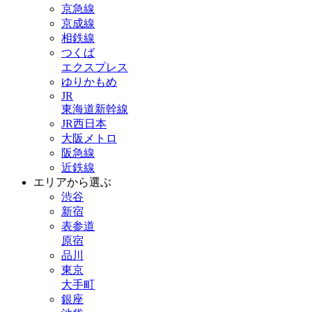
京急線
京成線
相鉄線
つくば
エクスプレス
ゆりかもめ
JR
東海道新幹線
JR西日本
大阪メトロ
阪急線
近鉄線
エリアから選ぶ
渋谷
新宿
表参道
原宿
品川
東京
大手町
銀座