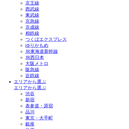
京王線
西武線
東武線
京急線
京成線
相鉄線
つくばエクスプレス
ゆりかもめ
JR東海道新幹線
JR西日本
大阪メトロ
阪急線
近鉄線
エリアから選ぶ
エリアから選ぶ
渋谷
新宿
表参道・原宿
品川
東京・大手町
銀座