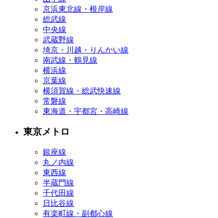
京浜東北線・根岸線
総武線
中央線
武蔵野線
埼京・川越・りんかい線
南武線・鶴見線
横浜線
京葉線
横須賀線・総武快速線
常磐線
東海道・宇都宮・高崎線
東京メトロ
銀座線
丸ノ内線
東西線
半蔵門線
千代田線
日比谷線
有楽町線・副都心線