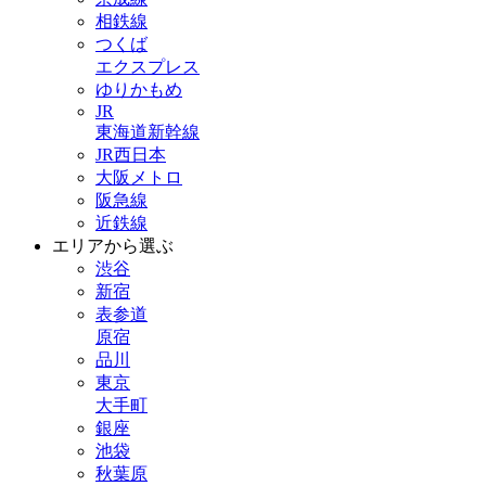
相鉄線
つくば
エクスプレス
ゆりかもめ
JR
東海道新幹線
JR西日本
大阪メトロ
阪急線
近鉄線
エリアから選ぶ
渋谷
新宿
表参道
原宿
品川
東京
大手町
銀座
池袋
秋葉原