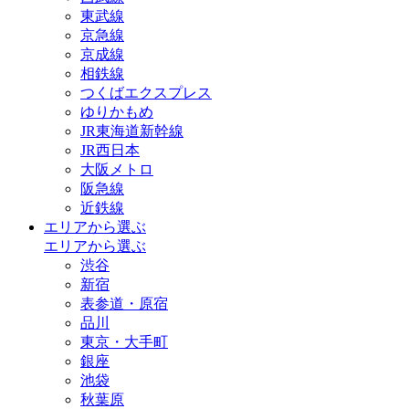
東武線
京急線
京成線
相鉄線
つくばエクスプレス
ゆりかもめ
JR東海道新幹線
JR西日本
大阪メトロ
阪急線
近鉄線
エリアから選ぶ
エリアから選ぶ
渋谷
新宿
表参道・原宿
品川
東京・大手町
銀座
池袋
秋葉原