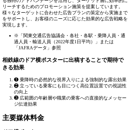
る独特のアドバンテージを活用し、ターゲット層に効率的に
リーチするためのプロモーション施策を提案しています。
様々なターゲットに合わせた広告プランの策定から実施まで
をサポートし、お客様のニーズに応じた効果的な広告戦略を
実現します。
※「関東交通広告協議会・各社・各駅・乗降人員・通
過人員・輸送人員（2022年度1日平均）」または
「JAFRAデータ」参照
相鉄線のドア横ポスターに出稿することで期待で
きる効果
❶
乗降時の必然的な視界入りによる強制的な露出効果
❷
立っている乗客にも目につく高位置設置での視認性
の向上
❸
広範囲の年齢層や職業の乗客への直接的なメッセー
ジ伝達効果
主要媒体料金