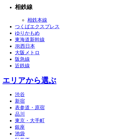
相鉄線
相鉄本線
つくばエクスプレス
ゆりかもめ
東海道新幹線
JR西日本
大阪メトロ
阪急線
近鉄線
エリアから選ぶ
渋谷
新宿
表参道・原宿
品川
東京・大手町
銀座
池袋