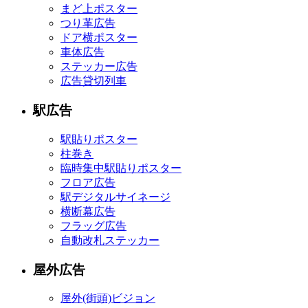
まど上ポスター
つり革広告
ドア横ポスター
車体広告
ステッカー広告
広告貸切列車
駅広告
駅貼りポスター
柱巻き
臨時集中駅貼りポスター
フロア広告
駅デジタルサイネージ
横断幕広告
フラッグ広告
自動改札ステッカー
屋外広告
屋外
(街頭)
ビジョン