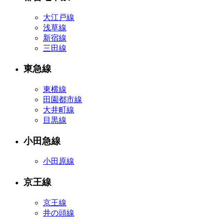
大江戸線
浅草線
新宿線
三田線
東急線
東横線
田園都市線
大井町線
目黒線
小田急線
小田原線
京王線
京王線
井の頭線