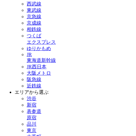
西武線
東武線
京急線
京成線
相鉄線
つくば
エクスプレス
ゆりかもめ
JR
東海道新幹線
JR西日本
大阪メトロ
阪急線
近鉄線
エリアから選ぶ
渋谷
新宿
表参道
原宿
品川
東京