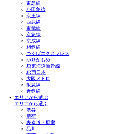
東急線
小田急線
京王線
西武線
東武線
京急線
京成線
相鉄線
つくばエクスプレス
ゆりかもめ
JR東海道新幹線
JR西日本
大阪メトロ
阪急線
近鉄線
エリアから選ぶ
エリアから選ぶ
渋谷
新宿
表参道・原宿
品川