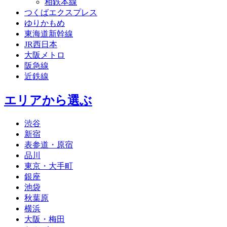
相鉄本線
つくばエクスプレス
ゆりかもめ
東海道新幹線
JR西日本
大阪メトロ
阪急線
近鉄線
エリアから選ぶ
渋谷
新宿
表参道・原宿
品川
東京・大手町
銀座
池袋
秋葉原
横浜
大阪・梅田