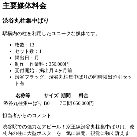
主要媒体料金
渋谷丸柱集中ばり
駅構内の柱を利用したユニークな媒体です。
枚数：13
セット数：1
掲出日：月
制作・作業料：350,000円
受付開始：掲出月 4ヶ月前
渋谷フラッグ、渋谷丸柱集中ばりの同時掲出割引セッ
ト有
名称等
サイズ
期間
料金
渋谷丸柱集中ばり
B0
7日間
650,000円
担当者からのコメント
渋谷駅での強力なアピール！京王線渋谷丸柱集中ばりは、改
札内の柱に大型ポスターを一気に展開、視覚に強く訴えま