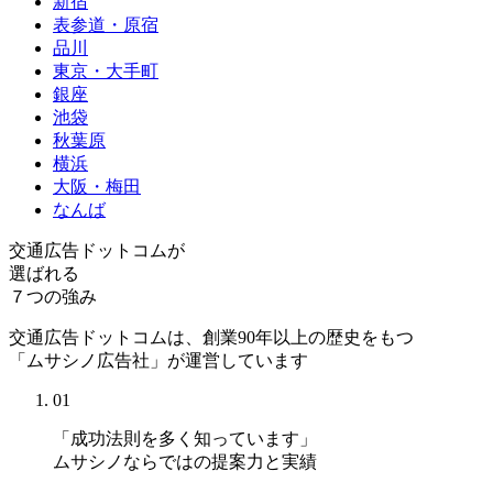
新宿
表参道・原宿
品川
東京・大手町
銀座
池袋
秋葉原
横浜
大阪・梅田
なんば
交通広告ドットコムが
選ばれる
７つの強み
交通広告ドットコムは、創業90年以上の歴史をもつ
「ムサシノ広告社」が運営しています
01
「成功法則を多く知っています」
ムサシノならではの提案力と実績