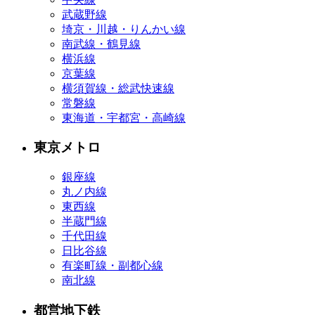
武蔵野線
埼京・川越・りんかい線
南武線・鶴見線
横浜線
京葉線
横須賀線・総武快速線
常磐線
東海道・宇都宮・高崎線
東京メトロ
銀座線
丸ノ内線
東西線
半蔵門線
千代田線
日比谷線
有楽町線・副都心線
南北線
都営地下鉄