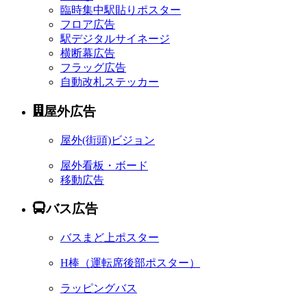
臨時集中駅貼りポスター
フロア広告
駅デジタルサイネージ
横断幕広告
フラッグ広告
自動改札ステッカー
屋外広告
屋外
(街頭)
ビジョン
屋外看板・ボード
移動広告
バス広告
バスまど上ポスター
H棒
（運転席後部ポスター）
ラッピングバス