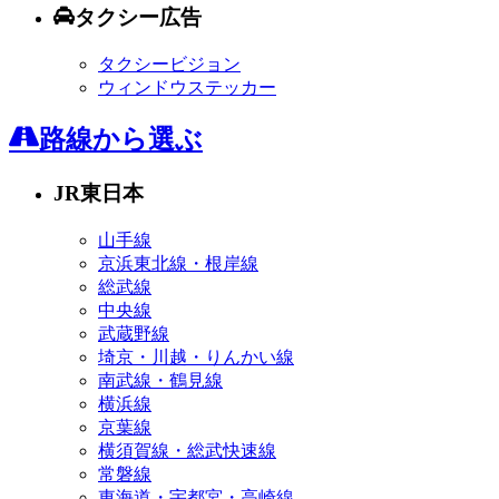
タクシー広告
タクシービジョン
ウィンドウステッカー
路線から選ぶ
JR東日本
山手線
京浜東北線・根岸線
総武線
中央線
武蔵野線
埼京・川越・りんかい線
南武線・鶴見線
横浜線
京葉線
横須賀線・総武快速線
常磐線
東海道・宇都宮・高崎線