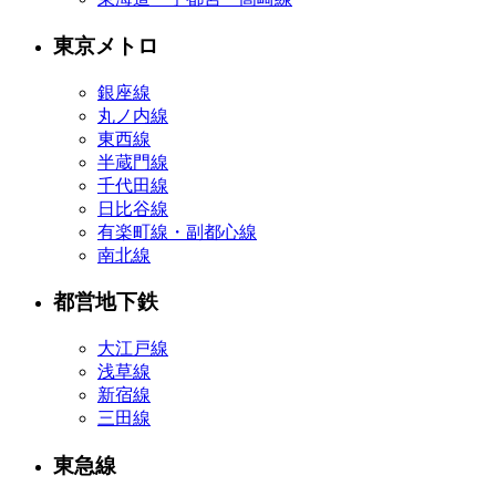
東京メトロ
銀座線
丸ノ内線
東西線
半蔵門線
千代田線
日比谷線
有楽町線・副都心線
南北線
都営地下鉄
大江戸線
浅草線
新宿線
三田線
東急線