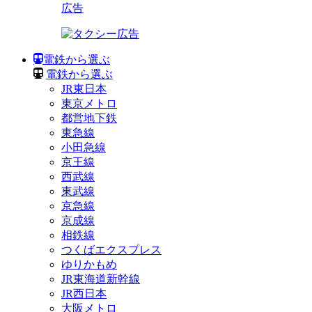
広告
電鉄から選ぶ
電鉄から選ぶ
JR東日本
東京メトロ
都営地下鉄
東急線
小田急線
京王線
西武線
東武線
京急線
京成線
相鉄線
つくばエクスプレス
ゆりかもめ
JR東海道新幹線
JR西日本
大阪メトロ