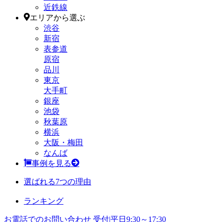
近鉄線
エリアから選ぶ
渋谷
新宿
表参道
原宿
品川
東京
大手町
銀座
池袋
秋葉原
横浜
大阪・梅田
なんば
事例を見る
選ばれる7つの理由
ランキング
お電話でのお問い合わせ
受付|平日9:30～17:30