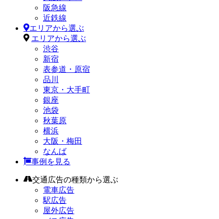
阪急線
近鉄線
エリアから選ぶ
エリアから選ぶ
渋谷
新宿
表参道・原宿
品川
東京・大手町
銀座
池袋
秋葉原
横浜
大阪・梅田
なんば
事例を見る
交通広告の種類から選ぶ
電車広告
駅広告
屋外広告