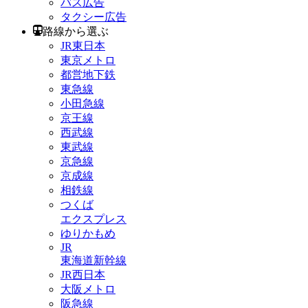
バス広告
タクシー広告
路線から選ぶ
JR東日本
東京メトロ
都営地下鉄
東急線
小田急線
京王線
西武線
東武線
京急線
京成線
相鉄線
つくば
エクスプレス
ゆりかもめ
JR
東海道新幹線
JR西日本
大阪メトロ
阪急線