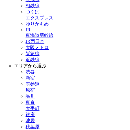
相鉄線
つくば
エクスプレス
ゆりかもめ
JR
東海道新幹線
JR西日本
大阪メトロ
阪急線
近鉄線
エリアから選ぶ
渋谷
新宿
表参道
原宿
品川
東京
大手町
銀座
池袋
秋葉原