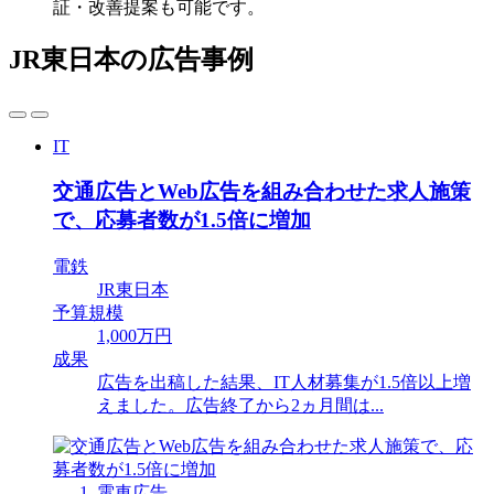
証・改善提案も可能です。
JR東日本の広告事例
IT
交通広告とWeb広告を組み合わせた求人施策
で、応募者数が1.5倍に増加
電鉄
JR東日本
予算規模
1,000万円
成果
広告を出稿した結果、IT人材募集が1.5倍以上増
えました。広告終了から2ヵ月間は...
電車広告