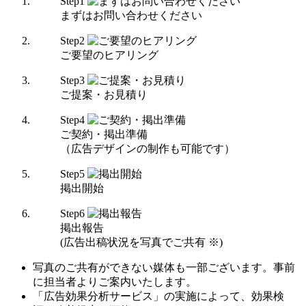
Step
1
まずはお問い合わせください
Step
2
ご要望のヒアリング
Step
3
ご提案・お見積り
Step
4
ご契約・掲出準備
（広告デザインの制作も可能です）
Step
5
掲出開始
Step
6
掲出報告
(広告出稿状況を写真でご共有 ※)
写真のご共有ができない媒体も一部ございます。事前
に担当者よりご案内いたします。
「広告効果分析サービス」の実施によって、効果検