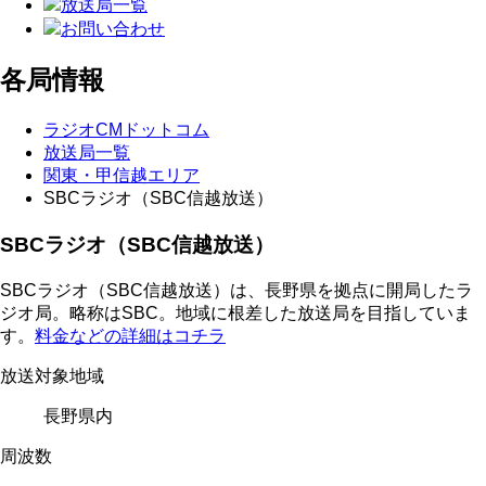
放送局一覧
お問い合わせ
各局情報
ラジオCMドットコム
放送局一覧
関東・甲信越エリア
SBCラジオ（SBC信越放送）
SBCラジオ（SBC信越放送）
SBCラジオ（SBC信越放送）は、長野県を拠点に開局したラ
ジオ局。略称はSBC。地域に根差した放送局を目指していま
す。
料金などの詳細はコチラ
放送対象地域
長野県内
周波数