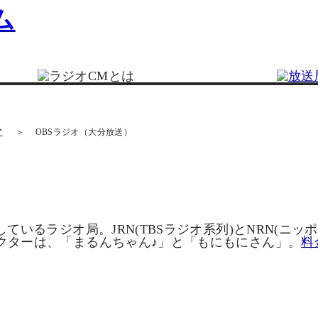
ア
OBSラジオ（大分放送）
ているラジオ局。JRN(TBSラジオ系列)とNRN(ニ
クターは、「まるんちゃん♪」と「もにもにさん」。
料