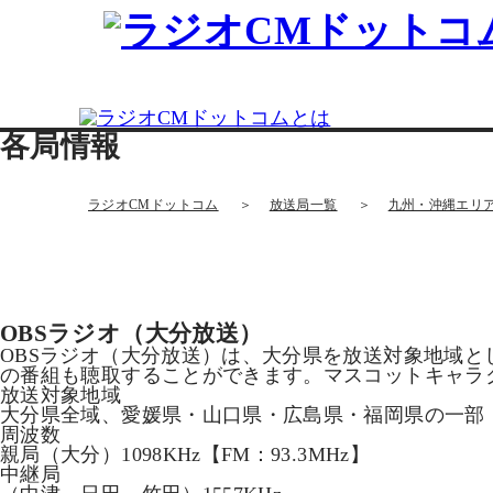
各局情報
ラジオCMドットコム
放送局一覧
九州・沖縄エリ
OBSラジオ（大分放送）
OBSラジオ（大分放送）は、大分県を放送対象地域とし
の番組も聴取することができます。マスコットキャラ
放送対象地域
大分県全域、愛媛県・山口県・広島県・福岡県の一部
周波数
親局
（大分）1098KHz【FM：93.3MHz】
中継局