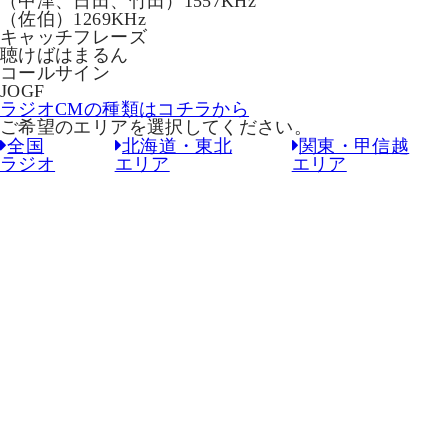
（中津、日田、竹田）1557KHz
（佐伯）1269KHz
キャッチフレーズ
聴けばはまるん
コールサイン
JOGF
ラジオCMの種類はコチラから
ご希望のエリアを選択してください。
全国
北海道・東北
関東・甲信越
ラジオ
エリア
エリア