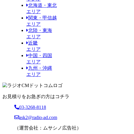
北海道・東北
エリア
関東・甲信越
エリア
北陸・東海
エリア
近畿
エリア
中国・四国
エリア
九州・沖縄
エリア
お見積りをお急ぎの方はコチラ
03-3268-8118
ask2@radio-ad.com
（運営会社：ムサシノ広告社）