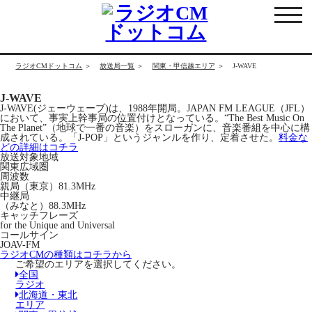
各局情報
ラジオCMドットコム
放送局一覧
関東・甲信越エリア
J-WAVE
J-WAVE
J-WAVE(ジェーウェーブ)は、1988年開局。JAPAN FM LEAGUE（JFL）
において、事実上幹事局の位置付けとなっている。“The Best Music On
The Planet”（地球で一番の音楽）をスローガンに、音楽番組を中心に構
成されている。「J-POP」というジャンルを作り、定着させた。
料金な
どの詳細はコチラ
放送対象地域
関東広域圏
周波数
親局
（東京）81.3MHz
中継局
（みなと）88.3MHz
キャッチフレーズ
for the Unique and Universal
コールサイン
JOAV-FM
ラジオCMの種類はコチラから
ご希望のエリアを選択してください。
全国
ラジオ
北海道・東北
エリア