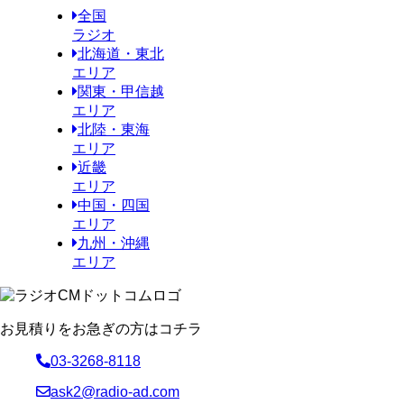
全国
ラジオ
北海道・東北
エリア
関東・甲信越
エリア
北陸・東海
エリア
近畿
エリア
中国・四国
エリア
九州・沖縄
エリア
お見積りをお急ぎの方はコチラ
03-3268-8118
ask2@radio-ad.com