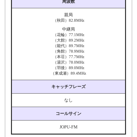
周波数
親局
（秋田）82.8MHz
中継局
（花輪）77.1MHz
（大館）89.2MHz
（能代）89.7MHz
（角館）78.9MHz
（本荘）77.7MHz
（湯沢）78.0MHz
（羽後）89.0MHz
（東成瀬）89.4MHz
キャッチフレーズ
なし
コールサイン
JOPU-FM