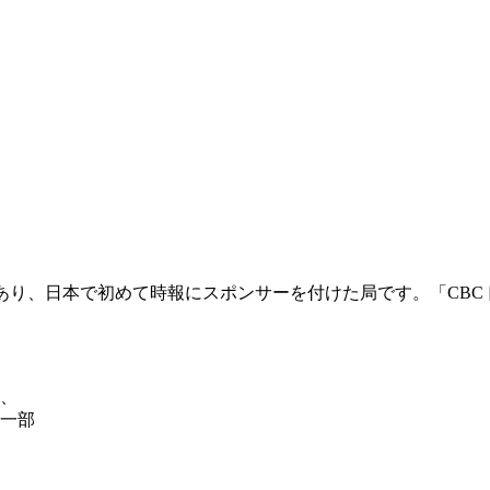
局であり、日本で初めて時報にスポンサーを付けた局です。「CB
、
一部