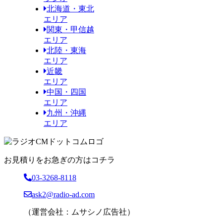
北海道・東北
エリア
関東・甲信越
エリア
北陸・東海
エリア
近畿
エリア
中国・四国
エリア
九州・沖縄
エリア
お見積りをお急ぎの方はコチラ
03-3268-8118
ask2@radio-ad.com
（運営会社：ムサシノ広告社）